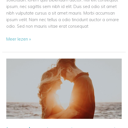
ipsum, nec sagittis sem nibh id elit. Duis sed odio sit amet
nibh vulputate cursus a sit amet mauris. Morbi accumsan
ipsum velit. Nam nec tellus a odio tincidunt auctor a ornare
odio. Sed non mauris vitae erat consequat
How
Meer lezen »
to
become
a
great
dapibus
condimentum
sit
amet