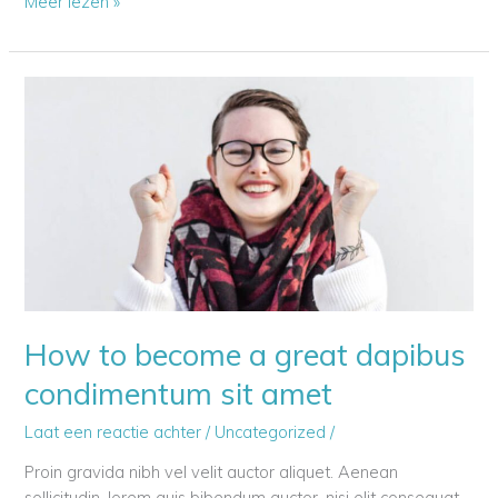
How
Meer lezen »
to
be
happy
with
lorem
ipsum
dolor
How to become a great dapibus
condimentum sit amet
Laat een reactie achter
/
Uncategorized
/
Proin gravida nibh vel velit auctor aliquet. Aenean
sollicitudin, lorem quis bibendum auctor, nisi elit consequat