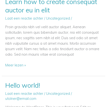
Learn how to create consequat
auctor eu in elit
Laat een reactie achter
/
Uncategorized
/
Proin gravida nibh vel velit auctor aliquet. Aenean
sollicitudin, lorem quis bibendum auctor, nisi elit consequat
ipsum, nec sagittis sem nibh id elit. Duis sed odio sit amet
nibh vulputate cursus a sit amet mauris. Morbi accumsan
ipsum velit. Nam nec tellus a odio tincidunt auctor a ornare
odio. Sed non mauris vitae erat consequat
Learn
Meer lezen »
how
to
create
Hello world!
consequat
auctor
Laat een reactie achter
/
Uncategorized
/
eu
utolner@email.com
in