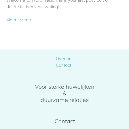
Welcome to WordPress. This is your first post. Edit or
elit
delete it, then start writing!
Hello
Meer lezen »
world!
Over ons
Contact
Voor sterke huwelijken
&
duurzame relaties
Contact